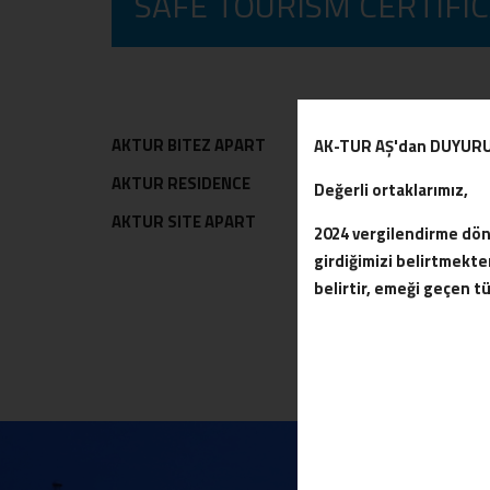
SAFE TOURISM CERTIFI
AKTUR BITEZ APART
AK-TUR AŞ'dan DUYUR
AKTUR RESIDENCE
Değerli ortaklarımız,
AKTUR SITE APART
2024 vergilendirme döne
girdiğimizi belirtmek
belirtir, emeği geçen t