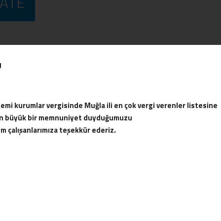
CATE
U
mi kurumlar vergisinde Muğla ili en çok vergi verenler listesine
ten büyük bir memnuniyet duyduğumuzu
üm çalışanlarımıza teşekkür ederiz.