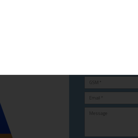
CONTACT
Apart 3 Tesiseri Bitez / B
Tel:
444 30 45
/
0252 343 1
Fax:
0252 343 14 27
bilgi@ak-tur.com.tr