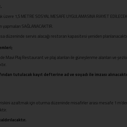
.
altmak üzere 1,5 METRE SOSYAL MESAFE UYGULAMASINA RİAYET EDİLECE
anım yapmaları SAĞLANACAKTIR.
sa düzeninde servis alacağı restoran kapasitesi yeniden planlanacaktı
emleri;
de Mavi Plaj Restaurant ve plaj alanları ile güneşlenme alanları ve şezl
tır.
fından tutulacak kayıt defterine ad ve soyadı ile imzası alınacaktı
skini azaltmak için oturma düzeninde misafirler arası mesafe 1 m’den a
tir.
ldırılacaktır.