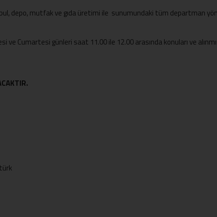
kabul, depo, mutfak ve gıda üretimi ile sunumundaki tüm departman yöne
i ve Cumartesi günleri saat 11.00 ile 12.00 arasında konuları ve alınmı
ACAKTIR.
türk