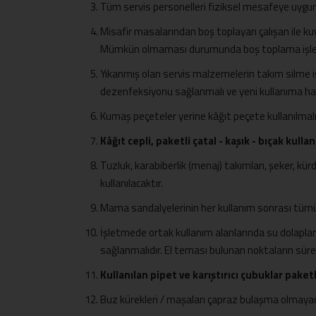
Tüm servis personelleri fiziksel mesafeye uygun
Misafir masalarından boş toplayan çalışan ile kuve
Mümkün olmaması durumunda boş toplama işl
Yıkanmış olan servis malzemelerin takım silme iş
dezenfeksiyonu sağlanmalı ve yeni kullanıma hazı
Kumaş peçeteler yerine kâğıt peçete kullanılmalı
Kâğıt cepli, paketli çatal - kaşık - bıçak kullan
Tuzluk, karabiberlik (menaj) takımları, şeker, kür
kullanılacaktır.
Mama sandalyelerinin her kullanım sonrası tümüy
İşletmede ortak kullanım alanlarında su dolapları/
sağlanmalıdır. El teması bulunan noktaların süre
Kullanılan pipet ve karıştırıcı çubuklar paketl
Buz kürekleri / maşaları çapraz bulaşma olmayac