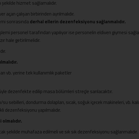
 şekilde hizmet sağlamalıdır.
r açan çalışan birbirinden ayrılmalıdır.
emi sonrasında
derhal ellerin dezenfeksiyonu sağlanmalıdır.
lemi personel tarafından yapılıyor ise personelin eldiven giymesi sağl
r hale getirilmelidir.
dır.
ılmalıdır.
dan vb. yerine tek kullanımlık paketler
le dezenfekte edilip masa bölümleri streçle sarılacaktır.
su sebilleri, dondurma dolapları, sıcak, soğuk içecek makineleri, vb. kaldı
kli dezenfeksiyonu yapılmalıdır.
i olmalıdır.
ak şekilde muhafaza edilmeli ve sık sık dezenfeksiyonu sağlanmalıdır.