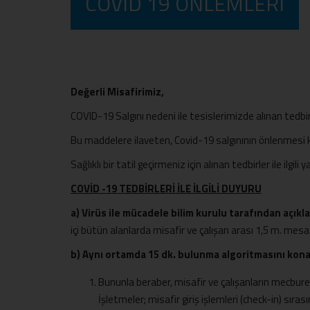
COVID 19 ÖNLEMLERI
Değerli Misafirimiz,
COVID-19 Salgını nedeni ile tesislerimizde alınan tedbirle
Bu maddelere ilaveten, Covid-19 salgınının önlenmesi
Sağlıklı bir tatil geçirmeniz için alınan tedbirler ile ilgi
COVİD -19 TEDBİRLERİ İLE İLGİLİ DUYURU
a) Virüs ile mücadele bilim kurulu tarafından açık
içi bütün alanlarda misafir ve çalışan arası 1,5 m. mes
b) Aynı ortamda 15 dk. bulunma algoritmasını kona
Bununla beraber, misafir ve çalışanların mecburen
İşletmeler; misafir giriş işlemleri (check-in) sır