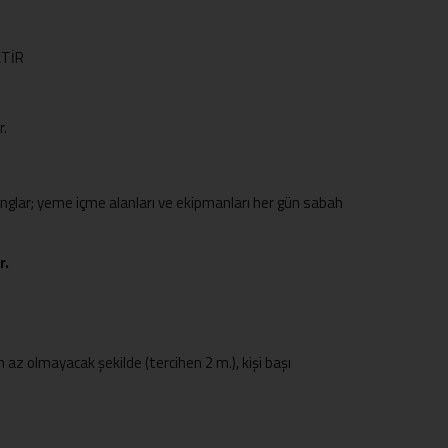
KTİR
r.
onglar; yeme içme alanları ve ekipmanları her gün sabah
r.
z olmayacak şekilde (tercihen 2 m.), kişi başı