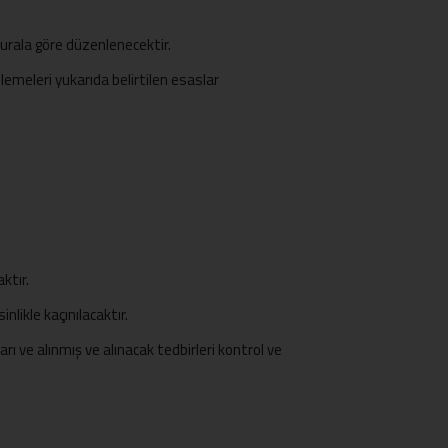
urala göre düzenlenecektir.
enlemeleri yukarıda belirtilen esaslar
ktır.
nlikle kaçınılacaktır.
rı ve alınmış ve alınacak tedbirleri kontrol ve