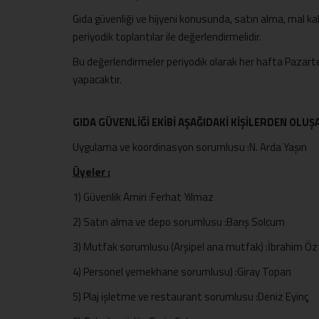
Gıda güvenliği ve hijyeni konusunda, satın alma, mal 
periyodik toplantılar ile değerlendirmelidir.
Bu değerlendirmeler periyodik olarak her hafta Pazartes
yapacaktır.
GIDA GÜVENLİĞİ EKİBİ AŞAĞIDAKİ KİŞİLERDEN OLUŞ
Uygulama ve koordinasyon sorumlusu :N. Arda Yaşın
Üyeler :
1) Güvenlik Amiri :Ferhat Yılmaz
2) Satın alma ve depo sorumlusu :Barış Solcum
3) Mutfak sorumlusu (Arşipel ana mutfak) :İbrahim Öz
4) Personel yemekhane sorumlusu) :Giray Topan
5) Plaj işletme ve restaurant sorumlusu :Deniz Eyinç