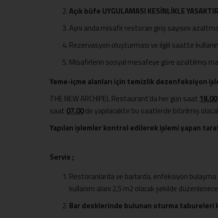
Açık büfe UYGULAMASI KESİNLİKLE YASAKTIR
Aynı anda misafir restoran giriş sayısını az
Rezervasyon oluşturması ve ilgili saatte kull
Misafirlerin sosyal mesafeye göre azaltılmış ma
Yeme-içme alanları için temizlik dezenfeksiyon işl
THE NEW ARCHIPEL Restaurant’da her gün saat
18.00
saat
07.00
de yapılacaktır bu saatlerde bitirilmiş olacak
Yapılan işlemler kontrol edilerek işlemi yapan tara
Servis ;
Restoranlarda ve barlarda, enfeksiyon bulaşma ri
kullanım alanı 2,5 m2 olacak şekilde düzenlenecek
Bar desklerinde bulunan oturma tabureleri ka