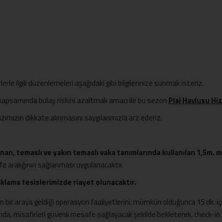
rle ilgili düzenlemeleri aşağıdaki gibi bilgilerinize sunmak isteriz.
 kapsamında bulaş riskini azaltmak amacı ile bu sezon
Plaj Havlusu H
li yazımızın dikkate alınmasını saygılarımızla arz ederiz.
lanan, temaslı ve yakın temaslı vaka tanımlarında kullanılan 1,5m.
afe aralığının sağlanması uygulanacaktır.
klama tesislerimizde riayet olunacaktır.
 bir araya geldiği operasyon faaliyetlerini, mümkün olduğunca 15 dk. iç
asında, misafirleri güvenli mesafe sağlayacak şekilde bekleterek, check-in