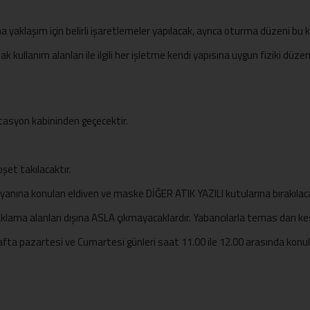
aklaşım için belirli işaretlemeler yapılacak, ayrıca oturma düzeni bu k
tak kullanım alanları ile ilgili her işletme kendi yapısına uygun fiziki düz
tasyon kabininden geçecektir.
şet takılacaktır.
 yanına konulan eldiven ve maske DİĞER ATIK YAZILI kutularına bırakılaca
aklama alanları dışına ASLA çıkmayacaklardır. Yabancılarla temas dan kesi
hafta pazartesi ve Cumartesi günleri saat 11.00 ile 12.00 arasında konula