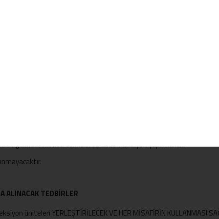
ak ürünler dezenfekte edilmeli, diğer ürünler ise depolarında min. 12
ikle onaylı tedarikçilerden, uygun nitelikte ve ambalajlı ürünler arasında
yı dışında misafir ve ziyaretçi kabul edilmemelidir.
apılan işlemler kayıt altına alınmalıdır.
tler çiğˆ ve pişmiş¸ yiyeceklerin hazırlanması için renk kodları verilerek
nılması gerektiği tanımlanmalı, çalışanların eldivenleri doğru kullanması 
her kullanım öncesi ve sonrası temizlenmeli ve dezenfekte edilmelidir.
tesi günleri
sıklıkta temizlik ve dezenfeksiyon yapılmalıdır.
ınmayacaktır.
A ALINACAK TEDBİRLER
zenfeksiyon üniteleri YERLEŞTİRİLECEK VE HER MİSAFİRİN KULLANMASI 