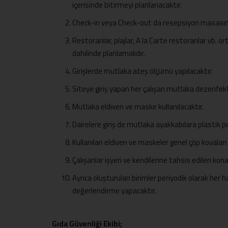
içerisinde bitirmeyi planlanacaktır.
Check-in veya Check-out da resepsiyon masasına y
Restoranlar, plajlar, A la Carte restoranlar vb. or
dahilinde planlamalıdır.
Girişlerde mutlaka ateş ölçümü yapılacaktır.
Siteye giriş yapan her çalışan mutlaka dezenfek
Mutlaka eldiven ve maske kullanılacaktır.
Dairelere giriş de mutlaka ayakkabılara plastik po
Kullanılan eldiven ve maskeler genel çöp kovaları
Çalışanlar işyeri ve kendilerine tahsis edilen kon
Ayrıca oluşturulan birimler periyodik olarak her 
değerlendirme yapacaktır.
Gıda Güvenliği Ekibi;