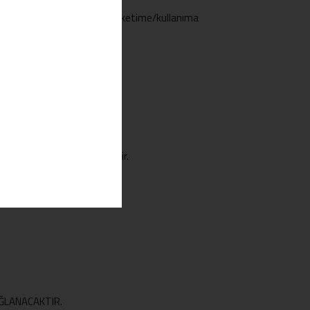
 saat bekletildikten sonra tüketime/kullanıma
n tercih edilmelidir.
 ayrı ayrı tanımlanmalıdır.
yönünde eğitimler verilmelidir.
SAĞLANACAKTIR.