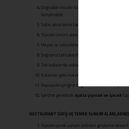
Doğrudan misafir tüketimine/kullanımına sunulac
sunulmalıdır.
Satın alma birimi tarafından yapılan alımlar öncel
Yiyecek üretim alanlarına gıda güvenliği ekibi ona
Meyve ve sebzelerin dezenfeksiyonu yapılmalı ve y
Doğrama tahtaları/tezgâhları ile bıçak ve diğer ale
Tek kullanımlık eldivenlerin hangi alanlarda kulla
Kullanılan gıda malzeme, ekipman ve makineleri 
Depolarda içeriğine bağlı olarak
her hafta pazar
İşletme genelinde
açıkta yiyecek ve içecek
taş
RESTAURANT GİRİŞ VE YEMEK SUNUM ALANLARIND
Yiyecek içecek sunum üniteleri girişlerine de