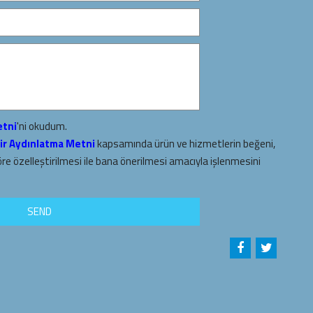
etni
'ni okudum.
ir Aydınlatma Metni
kapsamında ürün ve hizmetlerin beğeni,
öre özelleştirilmesi ile bana önerilmesi amacıyla işlenmesini
SEND