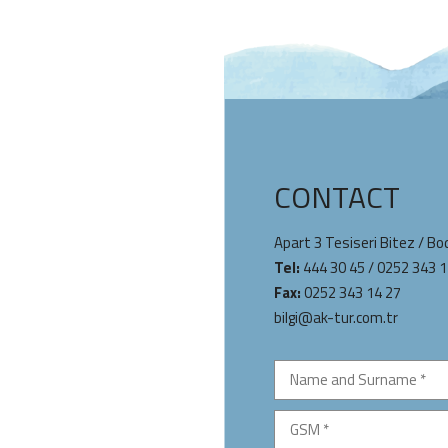
CONTACT
Apart 3 Tesiseri Bitez / B
Tel:
444 30 45
/
0252 343 1
Fax:
0252 343 14 27
bilgi@ak-tur.com.tr