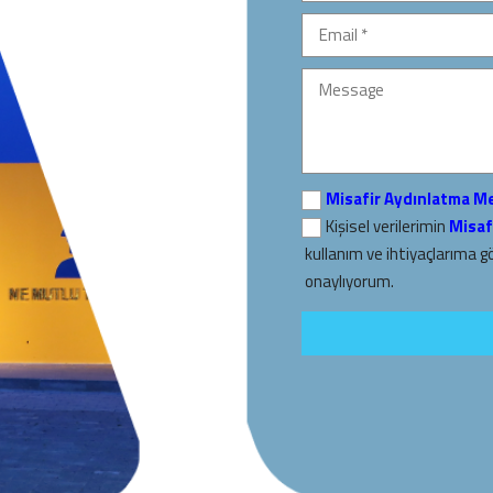
Misafir Aydınlatma M
Kişisel verilerimin
Misaf
kullanım ve ihtiyaçlarıma g
onaylıyorum.