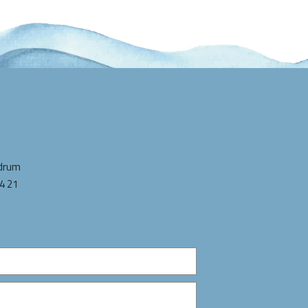
odrum
4 21