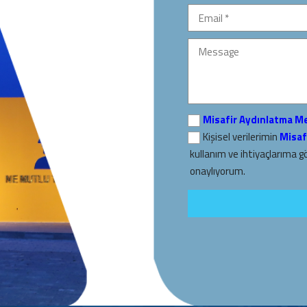
Misafir Aydınlatma M
Kişisel verilerimin
Misaf
kullanım ve ihtiyaçlarıma g
onaylıyorum.