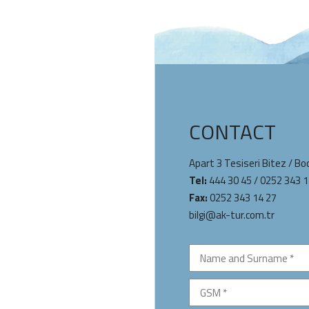
CONTACT
Apart 3 Tesiseri Bitez / B
Tel:
444 30 45
/
0252 343 1
Fax:
0252 343 14 27
bilgi@ak-tur.com.tr