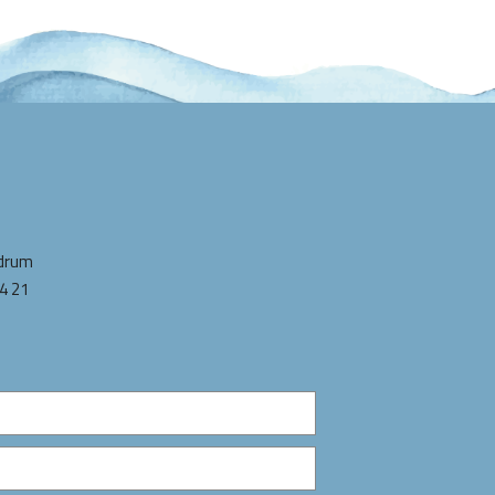
odrum
4 21