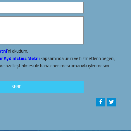
etni
'ni okudum.
ir Aydınlatma Metni
kapsamında ürün ve hizmetlerin beğeni,
öre özelleştirilmesi ile bana önerilmesi amacıyla işlenmesini
SEND