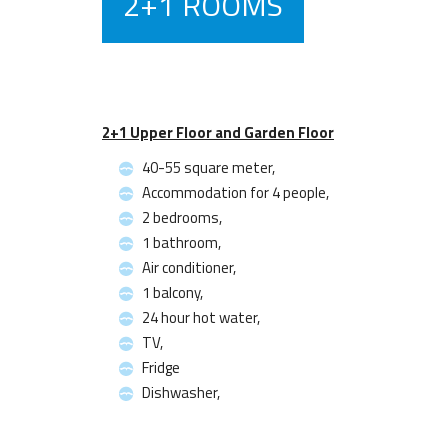
2+1 ROOMS
2+1 Upper Floor and Garden Floor
40-55 square meter,
Accommodation for 4 people,
2 bedrooms,
1 bathroom,
Air conditioner,
1 balcony,
24 hour hot water,
TV,
Fridge
Dishwasher,