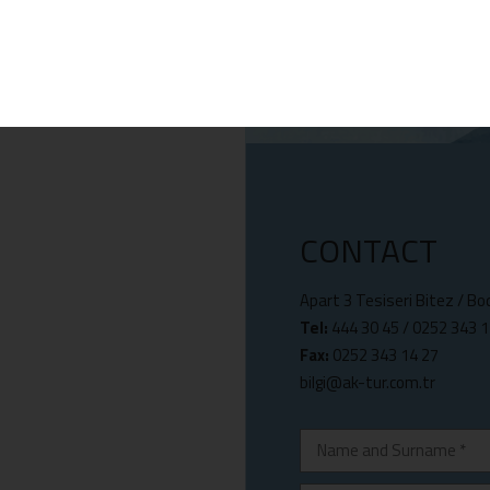
CONTACT
Apart 3 Tesiseri Bitez / B
Tel:
444 30 45
/
0252 343 1
Fax:
0252 343 14 27
bilgi@ak-tur.com.tr