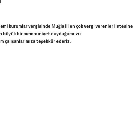
U
mi kurumlar vergisinde Muğla ili en çok vergi verenler listesine
ten büyük bir memnuniyet duyduğumuzu
üm çalışanlarımıza teşekkür ederiz.