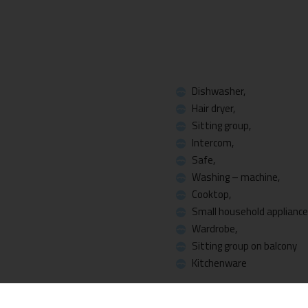
Dishwasher,
Hair dryer,
Sitting group,
Intercom,
Safe,
Washing – machine,
Cooktop,
Small household appliance
Wardrobe,
Sitting group on balcony
Kitchenware