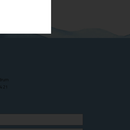
odrum
4 21