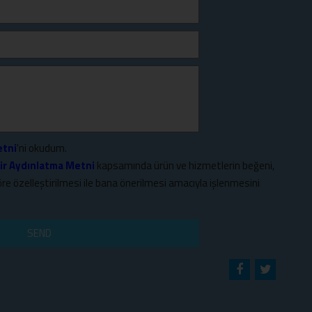
etni
'ni okudum.
ir Aydınlatma Metni
kapsamında ürün ve hizmetlerin beğeni,
öre özelleştirilmesi ile bana önerilmesi amacıyla işlenmesini
SEND