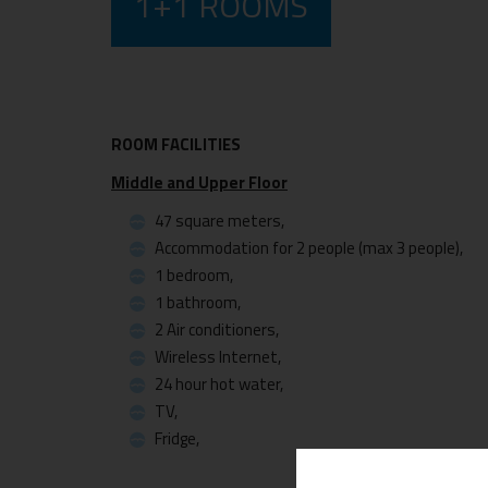
1+1 ROOMS
ROOM FACILITIES
Middle and Upper Floor
47 square meters,
Accommodation for 2 people (max 3 people),
1 bedroom,
1 bathroom,
2 Air conditioners,
Wireless Internet,
24 hour hot water,
TV,
Fridge,