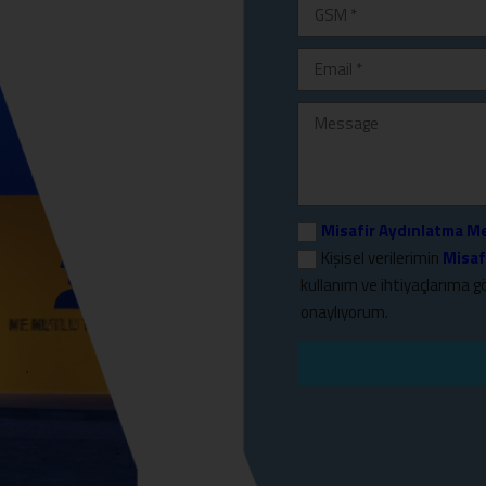
Misafir Aydınlatma M
Kişisel verilerimin
Misaf
kullanım ve ihtiyaçlarıma g
onaylıyorum.