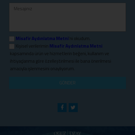
Misafir Aydınlatma Metni
'ni okudum.
Kişisel verilerimin
Misafir Aydınlatma Metni
kapsamında ürün ve hizmetlerin beğeni, kullanım ve
ihtiyaçlarıma göre özelleştirilmesi ile bana önerilmesi
amacıyla işlenmesini onaylıyorum.
GÖNDER