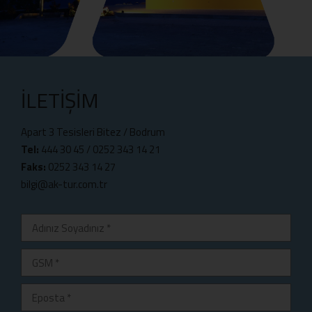
İLETIŞIM
Apart 3 Tesisleri Bitez / Bodrum
Tel:
444 30 45
/
0252 343 14 21
Faks:
0252 343 14 27
bilgi@ak-tur.com.tr