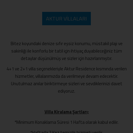
AKTUR VILLALARI
Bitez koyundaki denize sıfır eşsiz konumu, müstakil plajı ve
sakinliği ile konforlu bir tatil için ihtiyaç duyabileceğiniz tüm
detaylar düşünülmüş ve sizler için hazırlanmıştır.
4+1 ve 2+1 villa seçenekleriyle Aktur Residence kısmında verilen
hizmetler, villalarımızda da verilmeye devam edecektir.
Unutulmaz anılar biriktirmeye sizleri ve sevdiklerinizi davet
ediyoruz.
Villa Kiralama Şartları;
*Minimum Konaklama Süresi 1 Hafta olarak kabul edilir.
*Haftada 2 Kez temizlik hizmeti verilir.