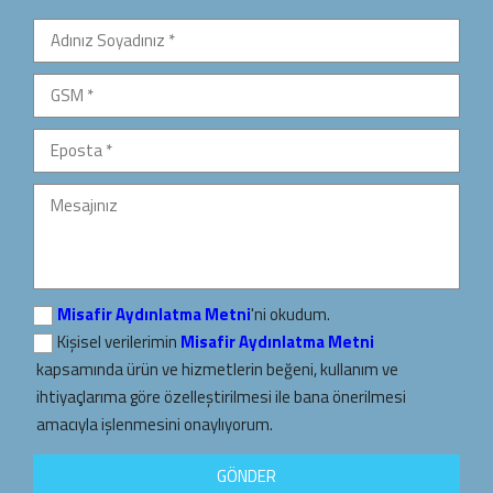
Misafir Aydınlatma Metni
'ni okudum.
Kişisel verilerimin
Misafir Aydınlatma Metni
kapsamında ürün ve hizmetlerin beğeni, kullanım ve
ihtiyaçlarıma göre özelleştirilmesi ile bana önerilmesi
amacıyla işlenmesini onaylıyorum.
GÖNDER