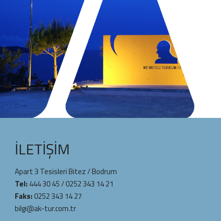
İLETIŞIM
Apart 3 Tesisleri Bitez / Bodrum
Tel:
444 30 45
/
0252 343 14 21
Faks:
0252 343 14 27
bilgi@ak-tur.com.tr