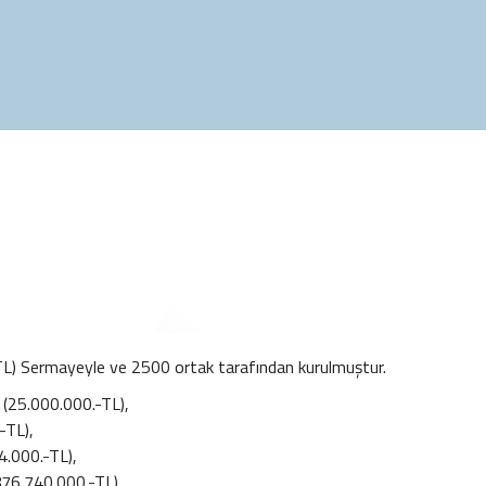
-TL) Sermayeyle ve 2500 ortak tarafından kurulmuştur.
 (25.000.000.-TL),
-TL),
4.000.-TL),
876.740.000.-TL),