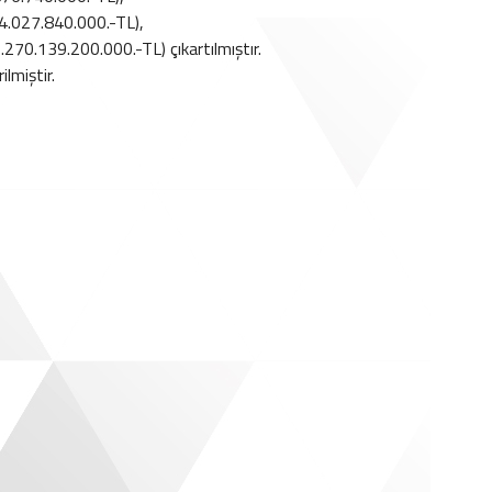
54.027.840.000.-TL),
.270.139.200.000.-TL) çıkartılmıştır.
lmiştir.