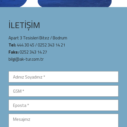
İLETIŞIM
Apart 3 Tesisleri Bitez / Bodrum
Tel:
444 30 45
/
0252 343 14 21
Faks:
0252 343 14 27
bilgi@ak-tur.com.tr