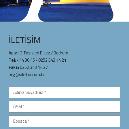
İLETIŞIM
Apart 3 Tesisleri Bitez / Bodrum
Tel:
444 30 45
/
0252 343 14 21
Faks:
0252 343 14 27
bilgi@ak-tur.com.tr