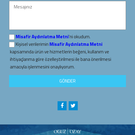
Misafir Aydınlatma Metni
'ni okudum.
Kişisel verilerimin
Misafir Aydınlatma Metni
kapsamında ürün ve hizmetlerin beğeni, kullanım ve
ihtiyaçlarıma göre özelleştirilmesi ile bana önerilmesi
amacıyla işlenmesini onaylıyorum.
GÖNDER