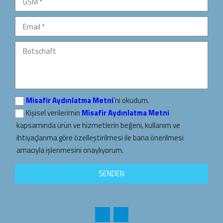
Misafir Aydınlatma Metni
'ni okudum.
Kişisel verilerimin
Misafir Aydınlatma Metni
kapsamında ürün ve hizmetlerin beğeni, kullanım ve
ihtiyaçlarıma göre özelleştirilmesi ile bana önerilmesi
amacıyla işlenmesini onaylıyorum.
SENDEN