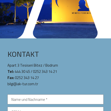
KONTAKT
Apart 3 Tesiseri Bitez / Bodrum
Tel:
444 30 45
/
0252 343 14 21
Fax:
0252 343 14 27
bilgi@ak-tur.com.tr